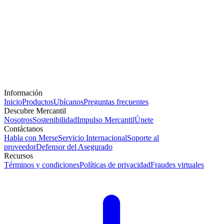
Información
Inicio
Productos
Ubícanos
Preguntas frecuentes
Descubre Mercantil
Nosotros
Sostenibilidad
Impulso Mercantil
Únete
Contáctanos
Habla con Merse
Servicio Internacional
Soporte al
proveedor
Defensor del Asegurado
Recursos
Términos y condiciones
Políticas de privacidad
Fraudes virtuales